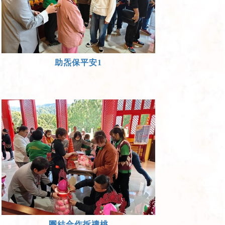
助炁保平安1
團結合作拆禱桃