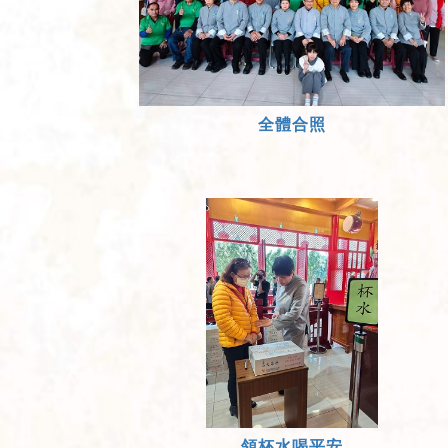
全體合照
領杯水喝平安