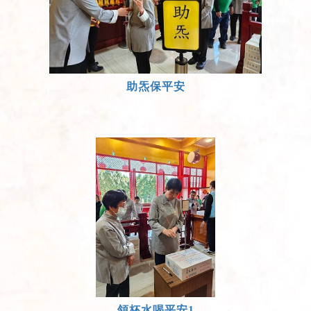
助炁保平安
領杯水喝平安1