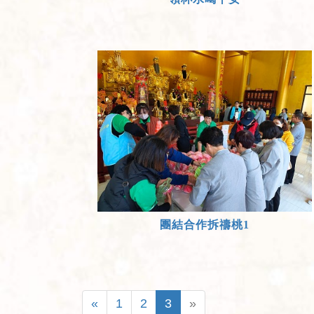
團結合作拆禱桃1
«
1
2
3
»