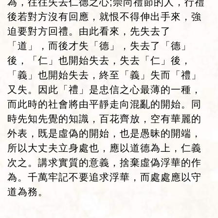
為，往往失去仁德之心;崇尚禮節的人，行禮
後若對方沒有回應，就恨不得伸出手來，強
迫要對方回禮。由此看來，先失去了
「道」，而後才失「德」，失去了「德」
後，「仁」也開始失去，失去「仁」後，
「義」也開始失去，終至「義」失而「禮」
又失。因此「禮」是忠信之心最薄的一種，
而此時的社會將由平靜走向混亂的開始。同
時先知先覺的知識，百花齊放，空有華麗的
外表，既是虛偽的開始，也是愚昧的開端，
所以大丈夫立身處也，應以道德為上，仁義
次之。講求實質的意義，捨棄虛偽浮華的作
為。千萬牢記不要追求浮華，而處處應以守
道為務。