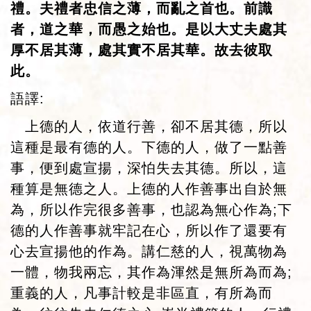
禮。夫禮者忠信之薄，而亂之首也。前識
者，道之華，而愚之始也。是以大丈夫處其
厚不居其薄，處其實不居其華。故去彼取
此。
語譯:
上德的人，依道行善，卻不居其德，所以
這種是最有德的人。下德的人，做了一點善
事，便到處宣揚，深怕失去其德。所以，這
種算是無德之人。上德的人作善事出自於無
為，所以作完很多善事，也認為無心作為;下
德的人作善事就牢記在心，所以作了還要有
心去宣揚他的作為。講仁慈的人，視萬物為
一體，物我兩忘，其作為渾然是無所為而為;
重義的人，凡事計較是非區直，有所為而