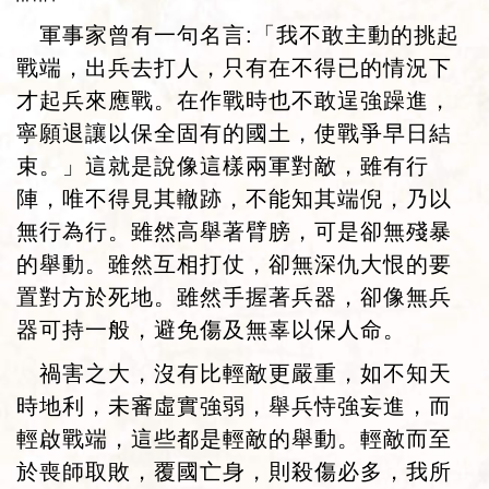
軍事家曾有一句名言:「我不敢主動的挑起
戰端，出兵去打人，只有在不得已的情況下
才起兵來應戰。在作戰時也不敢逞強躁進，
寧願退讓以保全固有的國土，使戰爭早日結
束。」這就是說像這樣兩軍對敵，雖有行
陣，唯不得見其轍跡，不能知其端倪，乃以
無行為行。雖然高舉著臂膀，可是卻無殘暴
的舉動。雖然互相打仗，卻無深仇大恨的要
置對方於死地。雖然手握著兵器，卻像無兵
器可持一般，避免傷及無辜以保人命。
禍害之大，沒有比輕敵更嚴重，如不知天
時地利，未審虛實強弱，舉兵恃強妄進，而
輕啟戰端，這些都是輕敵的舉動。輕敵而至
於喪師取敗，覆國亡身，則殺傷必多，我所