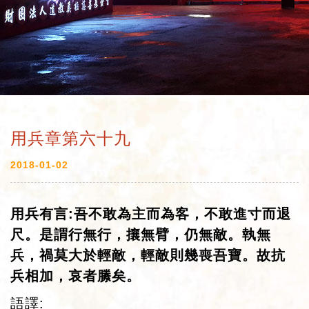
用兵章第六十九
2018-01-02
用兵有言
:
吾不敢為主而為客，不敢進寸而退
尺。是謂行無行，攘無臂，仍無敵。執無
兵，禍莫大於輕敵，輕敵則幾喪吾寶。故抗
兵相加，哀者縢矣。
語譯: