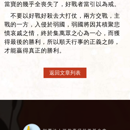
當寶的幾乎全喪失了，好戰者當引以為戒。
不要以好戰好殺去大打仗，兩方交戰，主
戰的一方，入侵於弱國，弱國將因其積聚悲
憤哀戚之情，終於集萬眾之心為一心，而獲
得最後的勝利，所以順天行事的正義之師，
才能贏得真正的勝利。
返回文章列表