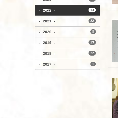
-
2022
-
13
-
2021
-
22
-
2020
-
8
-
2019
-
13
-
2018
-
22
-
2017
-
1