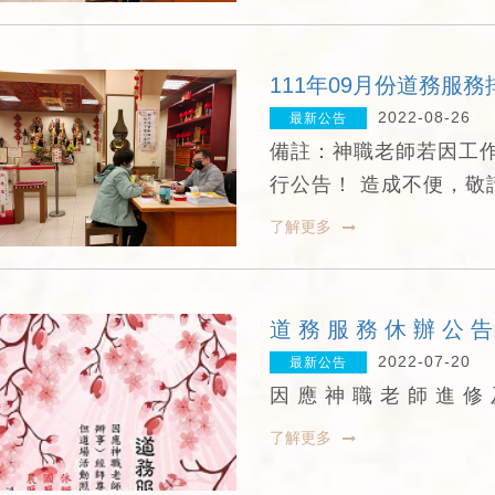
111年09月份道務服務
2022-08-26
最新公告
備註：神職老師若因工
行公告！ 造成不便，敬
了解更多
道 務 服 務 休 辦 公 告
2022-07-20
最新公告
因 應 神 職 老 師 進 修 
了解更多