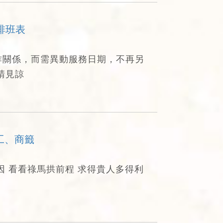
排班表
作關係，而需異動服務日期，不再另
請見諒
工、商籤
因 看看祿馬拱前程 求得貴人多得利