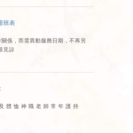
排班表
作關係，而需異動服務日期，不再另
請見諒
:
及 體 恤 神 職 老 師 常 年 護 持